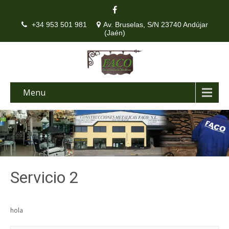
+34 953 501 981
Av. Bruselas, S/N 23740 Andújar
(Jaén)
Menu
Servicio 2
hola