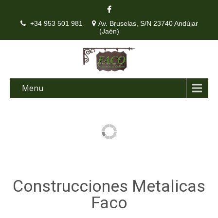
+34 953 501 981
Av. Bruselas, S/N 23740 Andújar
(Jaén)
Menu
Construcciones Metalicas
Faco