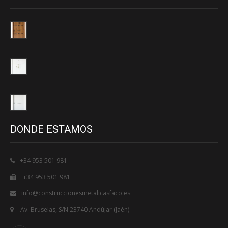
DONDE ESTAMOS
+34 953 501 981
+34 953 501 981
info@construccionesmetalicasfaco.es
Av. Bruselas, S/N 23740 Andújar (Jaén)