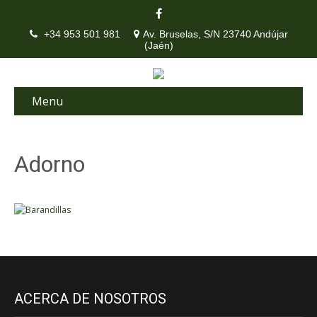
+34 953 501 981
Av. Bruselas, S/N 23740 Andújar
(Jaén)
Menu
Adorno
ACERCA DE NOSOTROS